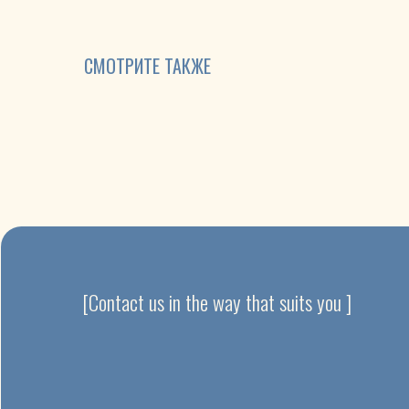
СМОТРИТЕ ТАКЖЕ
[Contact us in the way that suits you ]
Privacy policy | Cookie Policy
@web_design_&_development_by_KG