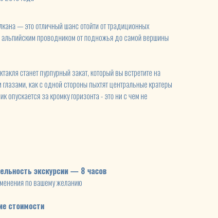
лкана — это отличный шанс отойти от традиционных
с альпийским проводником от подножья до самой вершины
такля станет пурпурный закат, который вы встретите на
 глазами, как с одной стороны пыхтят центральные кратеры
ик опускается за кромку горизонта - это ни с чем не
ельность экскурсии — 8 часов
зменения по вашему желанию
ие стоимости