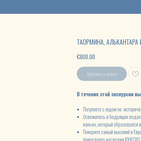
ТАОРМИНА, АЛЬКАНТАРА 
€
800.00
Добавить в запрос
В течение этой экскурсии вы
Погуляете с гидом по историч
Освежитесь в бодрящих водах
каньон, который образовался 
Покорите самый высокий в Евр
природного наследия ЮНЕСКО 