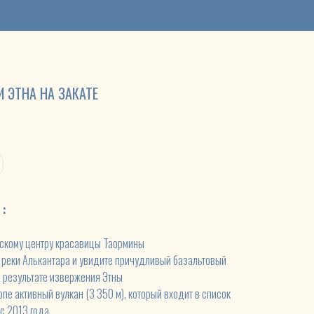
И ЭТНА НА ЗАКАТЕ
 :
ескому центру красавицы Таормины
 реки Алькантара и увидите причудливый базальтовый
в результате извержения Этны
опе активный вулкан
(3 350 м), который входит в список
с 2013 года