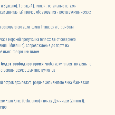
 и Вулкано), 1 спящий (Липари), остальные потухли
ак уникальный пример образования и роста вулканических
а острова этого архипелага, Панарея и Стромболи
 часе морской прогулки на теплоходе от северного
ения - Милаццо). сопровождение до порта на
о/ итало-говорящим гидом
с будет свободное время
, чтобы искупаться , погулять по
вствовать горячее дыхание вулканов
й остров архипелага, родина знаменитого вина Мальвазия
хте Кала Юнко (Cala Junco) и пляжу Дзиммари (Zimmari),
ьетро