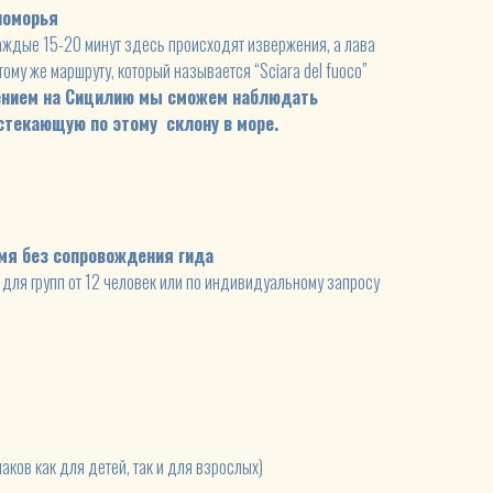
номорья
аждые 15-20 минут здесь происходят извержения, а лава
тому же маршруту, который называется “Sciara del fuoco”
ением на Сицилию мы сможем наблюдать
 стекающую по этому склону в море.
емя без сопровождения гида
для групп от 12 человек или по индивидуальному запросу
наков как для детей, так и для взрослых)