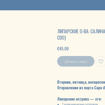
ЛИПАРСКИЕ О-ВА: САЛИНА
CDO)
€
45.00
Добавить в запрос
Вторник, пятница, воскресе
Отправление из порта Capo d`
Липарские острова — это:
7 вулканических островов