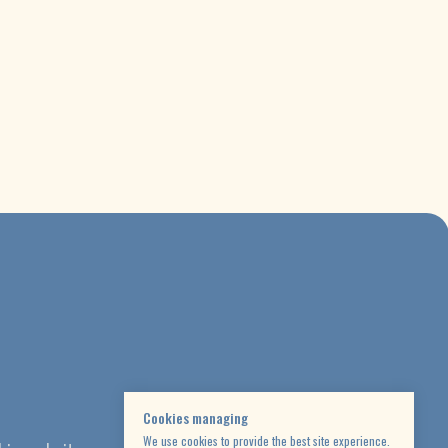
rves as an informational platform
the promotion of tourism services
offered by third-party providers
Cookies managing
We use cookies to provide the best site experience.