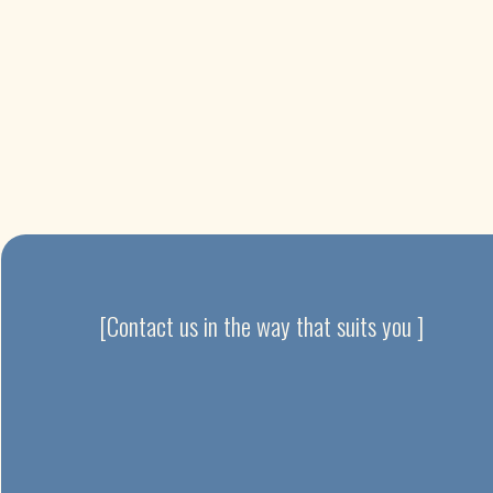
[Contact us in the way that suits you ]
Privacy policy | Cookie Policy
@web_design_&_development_by_KG