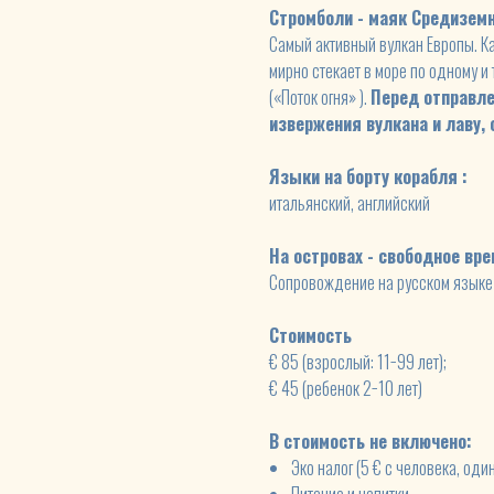
Стромболи - маяк Средизем
Самый активный вулкан Европы. К
мирно стекает в море по одному и 
(«Поток огня» ).
Перед отправл
извержения вулкана и лаву,
Языки на борту корабля :
итальянский, английский
На островах - свободное вр
Сопровождение на русском языке 
Стоимость
€ 85 (взрослый: 11−99 лет);
€ 45 (ребенок 2−10 лет)
В стоимость не включено:
Эко налог (5 € c человека, оди
Питание и напитки